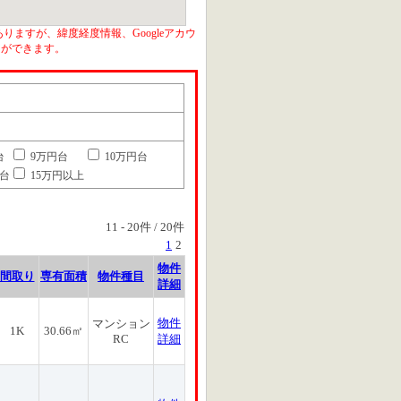
りますが、緯度経度情報、Googleアカウ
とができます。
台
9万円台
10万円台
円台
15万円以上
11
-
20
件 /
20
件
1
2
物件
間取り
専有面積
物件種目
詳細
物件
マンション
1K
30.66㎡
RC
詳細