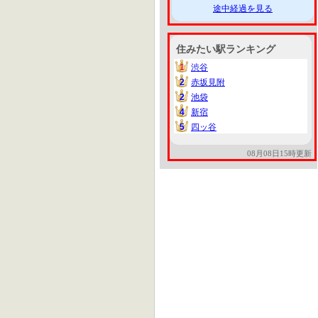
途中経過を見る
住みたい駅ランキング
1
渋谷
1
2
赤坂見附
2
2
池袋
2
4
新宿
4
5
四ッ谷
5
08月08日15時更新