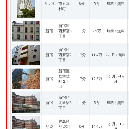
四ッ谷
市谷本
8分
5万
無料 /-無料
村町
新宿区
新宿
西新宿6
11分
7.9万
無料 /-無料
丁目
新宿区
新宿
西新宿7
17分
11.4万
2ヶ月 /-無料
丁目
新宿区
歌舞伎
1ヶ月 / -1ヶ
新宿
17分
17.5万
町２丁
月
目
新宿区
新宿
北新宿3
11分
5万
無料 /-無料
丁目
豊島区
1ヶ月 / -1ヶ
池袋
池袋2丁
8分
10.6万