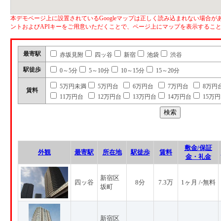
本デモページ上に設置されているGoogleマップは正しく読み込まれない場合があ
ントおよびAPIキーをご用意いただくことで、ページ上にマップを表示するこ
最寄駅
赤坂見附
四ッ谷
新宿
池袋
渋谷
駅徒歩
0～5分
5～10分
10～15分
15～20分
5万円未満
5万円台
6万円台
7万円台
8万円
賃料
11万円台
12万円台
13万円台
14万円台
15万
敷金/保証
外観
最寄駅
所在地
駅徒歩
賃料
金・礼金
新宿区
四ッ谷
8分
7.3万
1ヶ月 /-無料
坂町
新宿区