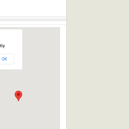
ly.
OK