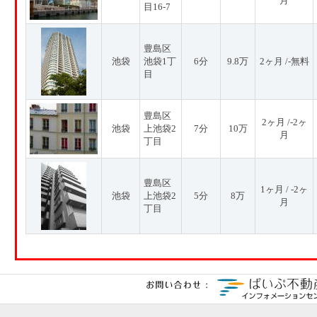
月
目16-7
豊島区
池袋
池袋1丁
6分
9.8万
2ヶ月 /-無料
目
豊島区
2ヶ月 /-2ヶ
池袋
上池袋2
7分
10万
月
丁目
豊島区
1ヶ月 / -2ヶ
池袋
上池袋2
5分
8万
月
丁目