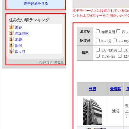
途中経過を見る
本デモページ上に設置されているGoo
ントおよびAPIキーをご用意いた
住みたい駅ランキング
1
渋谷
1
最寄駅
赤坂見附
四ッ
2
赤坂見附
2
2
池袋
2
駅徒歩
0～5分
5～10
4
新宿
4
5万円未満
5
5
四ッ谷
5
賃料
11万円台
12
08月07日15時更新
外観
最寄駅
豊
池袋
上
丁