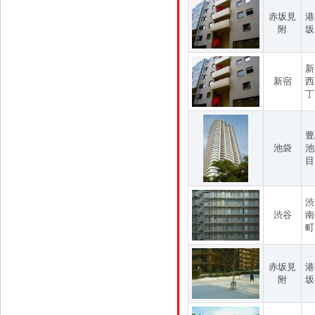
赤坂見
港
附
坂
新
新宿
西
丁
豊
池袋
池
目
渋
渋谷
南
町
赤坂見
港
附
坂