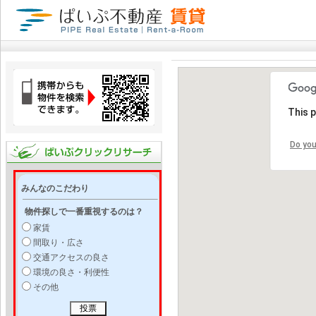
This 
Do you
みんなのこだわり
物件探しで一番重視するのは？
家賃
間取り・広さ
交通アクセスの良さ
環境の良さ・利便性
その他