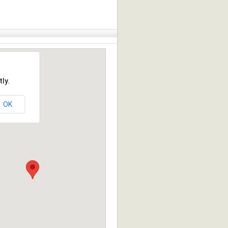
ly.
OK