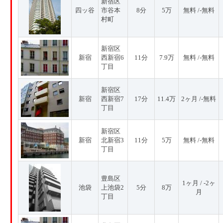
新宿区
四ッ谷
市谷本
8分
5万
無料 /-無料
村町
新宿区
新宿
西新宿6
11分
7.9万
無料 /-無料
丁目
新宿区
新宿
西新宿7
17分
11.4万
2ヶ月 /-無料
丁目
新宿区
新宿
北新宿3
11分
5万
無料 /-無料
丁目
豊島区
1ヶ月 / -2ヶ
池袋
上池袋2
5分
8万
月
丁目