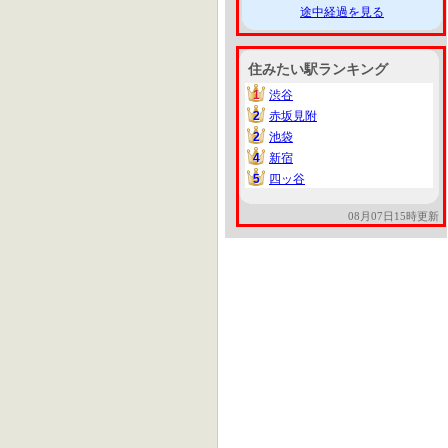
途中経過を見る
住みたい駅ランキング
1
渋谷
1
2
赤坂見附
2
2
池袋
2
4
新宿
4
5
四ッ谷
5
08月07日15時更新