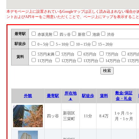
本デモページ上に設置されているGoogleマップは正しく読み込まれない場合があ
ントおよびAPIキーをご用意いただくことで、ページ上にマップを表示するこ
最寄駅
赤坂見附
四ッ谷
新宿
池袋
渋谷
駅徒歩
0～5分
5～10分
10～15分
15～20分
5万円未満
5万円台
6万円台
7万円台
8万円
賃料
11万円台
12万円台
13万円台
14万円台
15万
敷金/保証
所在地
外観
最寄駅
駅徒歩
賃料
▲
金・礼金
新宿区
1ヶ月 /1ヶ
四ッ谷
11分
8.4万
三栄町
月・1ヶ月