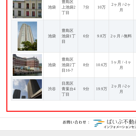
豊島区
2ヶ月 /-2ヶ
池袋
上池袋2
7分
10万
月
丁目
豊島区
池袋
池袋1丁
6分
9.8万
2ヶ月 /-無料
目
豊島区
1ヶ月 / -1ヶ
池袋
池袋2丁
8分
10.6万
月
目16-7
目黒区
2ヶ月 /-2ヶ
渋谷
青葉台4
9分
19.9万
月
丁目