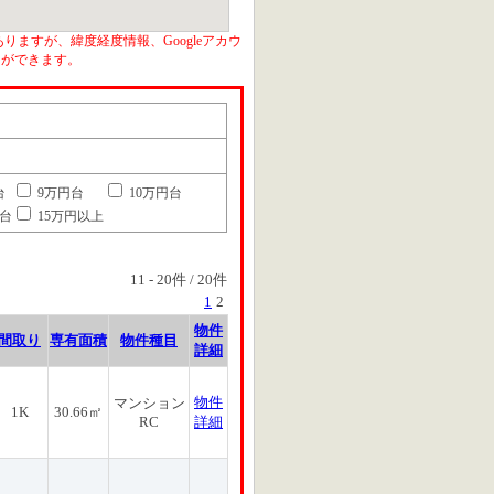
りますが、緯度経度情報、Googleアカウ
とができます。
台
9万円台
10万円台
円台
15万円以上
11
-
20
件 /
20
件
1
2
物件
間取り
専有面積
物件種目
詳細
物件
マンション
1K
30.66㎡
RC
詳細