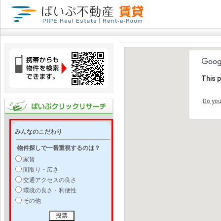
This 
Do you
みんなのこだわり
物件探しで一番重視するのは？
家賃
間取り・広さ
交通アクセスの良さ
環境の良さ・利便性
その他