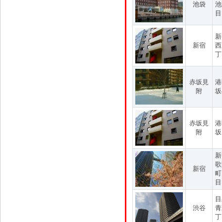
池袋
池
目
新
新宿
西
丁
赤坂見
港
附
坂
赤坂見
港
附
坂
新
歌
新宿
町
目
目
渋谷
青
丁