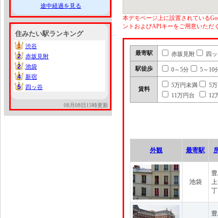
途中経過を見る
本デモページ上に設置されているGoo
ントおよびAPIキーをご用意いた
住みたい駅ランキング
1
渋谷
1
最寄駅
赤坂見附
四ッ
2
赤坂見附
2
2
池袋
2
駅徒歩
0～5分
5～10
4
新宿
4
5万円未満
5
5
四ッ谷
5
賃料
11万円台
12
08月08日15時更新
外観
最寄駅
豊
池袋
上
丁
豊