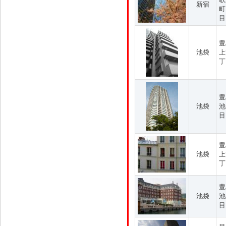
新宿
町
目
豊
池袋
上
丁
豊
池袋
池
目
豊
池袋
上
丁
豊
池袋
池
目