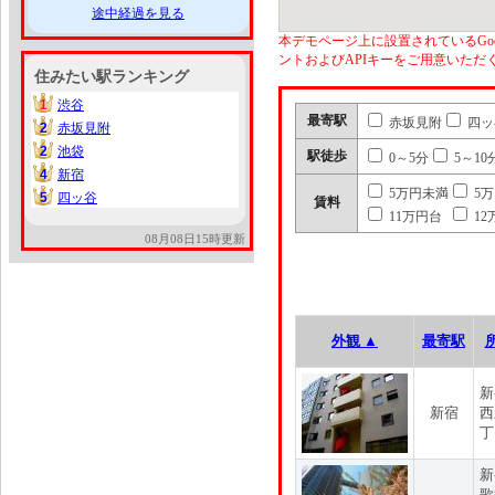
途中経過を見る
本デモページ上に設置されているGoo
ントおよびAPIキーをご用意いた
住みたい駅ランキング
1
渋谷
1
最寄駅
赤坂見附
四ッ
2
赤坂見附
2
2
池袋
2
駅徒歩
0～5分
5～10
4
新宿
4
5万円未満
5
5
四ッ谷
5
賃料
11万円台
12
08月08日15時更新
外観 ▲
最寄駅
新
新宿
西
丁
新
歌