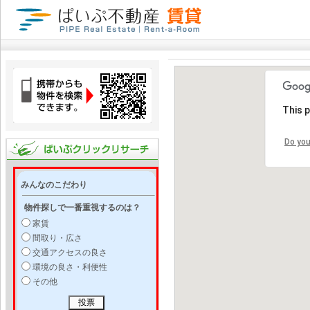
This 
Do you
みんなのこだわり
物件探しで一番重視するのは？
家賃
間取り・広さ
交通アクセスの良さ
環境の良さ・利便性
その他