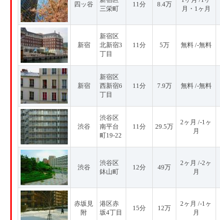
四ッ谷
11分
8.4万
三栄町
月・1ヶ月
新宿区
新宿
北新宿3
11分
5万
無料 /-無料
丁目
新宿区
新宿
西新宿6
11分
7.9万
無料 /-無料
丁目
渋谷区
2ヶ月 /-1ヶ
渋谷
南平台
11分
29.5万
月
町19-22
渋谷区
2ヶ月 /-2ヶ
渋谷
12分
49万
鉢山町
月
赤坂見
港区赤
2ヶ月 /-1ヶ
15分
12万
附
坂4丁目
月