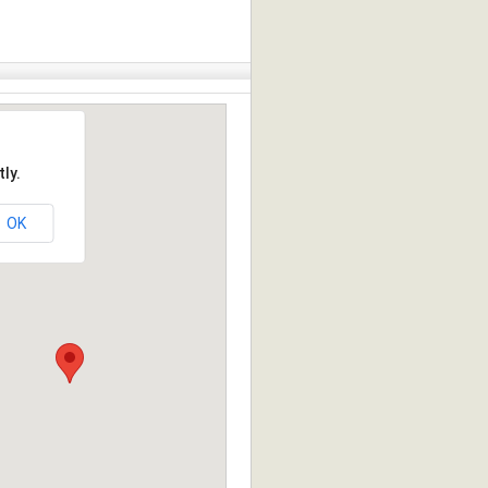
ly.
OK