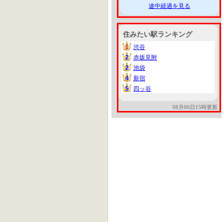
途中経過を見る
住みたい駅ランキング
1
渋谷
1
2
赤坂見附
2
2
池袋
2
4
新宿
4
5
四ッ谷
5
08月06日15時更新