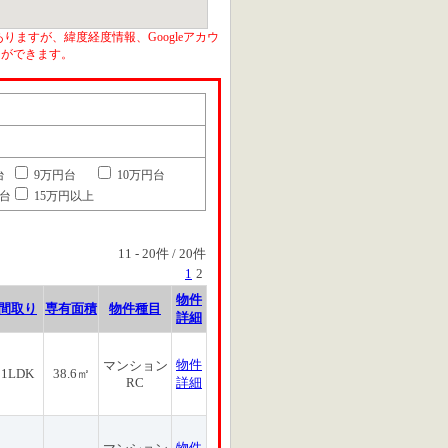
りますが、緯度経度情報、Googleアカウ
とができます。
台
9万円台
10万円台
円台
15万円以上
11
-
20
件 /
20
件
1
2
物件
間取り
専有面積
物件種目
詳細
物件
マンション
1LDK
38.6㎡
RC
詳細
物件