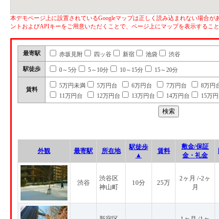
本デモページ上に設置されているGoogleマップは正しく読み込まれない場合があ
ントおよびAPIキーをご用意いただくことで、ページ上にマップを表示するこ
最寄駅
赤坂見附
四ッ谷
新宿
池袋
渋谷
駅徒歩
0～5分
5～10分
10～15分
15～20分
5万円未満
5万円台
6万円台
7万円台
8万円
賃料
11万円台
12万円台
13万円台
14万円台
15万
敷金/保証
駅徒歩
外観
最寄駅
所在地
賃料
▲
金・礼金
渋谷区
2ヶ月 /-2ヶ
渋谷
10分
25万
神山町
月
新宿区
1ヶ月 /1ヶ