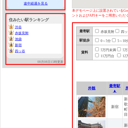
途中経過を見る
本デモページ上に設置されているGoo
ントおよびAPIキーをご用意いた
住みたい駅ランキング
1
渋谷
1
最寄駅
赤坂見附
四ッ
2
赤坂見附
2
2
池袋
2
駅徒歩
0～5分
5～10
4
新宿
4
5万円未満
5
5
四ッ谷
5
賃料
11万円台
12
08月08日15時更新
最寄駅
外観
▲
新
歌
新宿
町
目
新