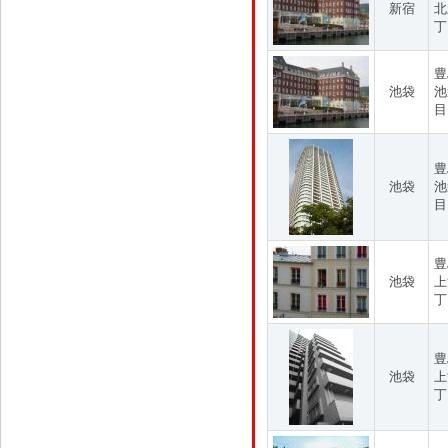
新宿
北
丁
豊
池袋
池
目
豊
池袋
池
目
豊
池袋
上
丁
豊
池袋
上
丁