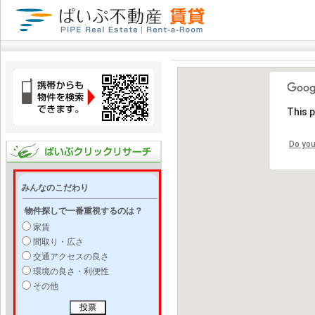
This 
Do you
みんなのこだわり
物件探しで一番重視するのは？
家賃
間取り・広さ
交通アクセスの良さ
環境の良さ・利便性
その他