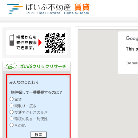
This 
Do you
みんなのこだわり
物件探しで一番重視するのは？
家賃
間取り・広さ
交通アクセスの良さ
環境の良さ・利便性
その他