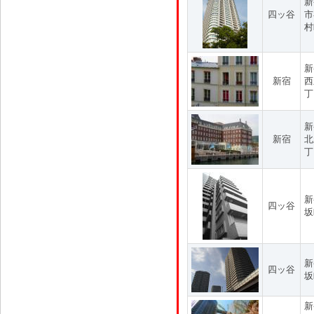
新
四ッ谷
市
村
新
新宿
西
丁
新
新宿
北
丁
新
四ッ谷
坂
新
四ッ谷
坂
新