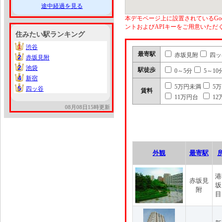
途中経過を見る
本デモページ上に設置されているGoo
ントおよびAPIキーをご用意いた
住みたい駅ランキング
1
渋谷
1
最寄駅
赤坂見附
四ッ
2
赤坂見附
2
2
池袋
2
駅徒歩
0～5分
5～10
4
新宿
4
5万円未満
5
5
四ッ谷
5
賃料
11万円台
12
08月08日15時更新
外観
最寄駅
港
赤坂見
坂
附
目