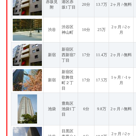
赤坂見
港区赤
20分
13.7万
2ヶ月 /-無料
附
坂1丁目
渋谷区
2ヶ月 /-2ヶ
渋谷
10分
25万
神山町
月
新宿区
新宿
西新宿7
17分
11.4万
2ヶ月 /-無料
丁目
新宿区
歌舞伎
1ヶ月 / -1ヶ
新宿
17分
17.5万
町２丁
月
目
豊島区
池袋
池袋1丁
6分
9.8万
2ヶ月 /-無料
目
目黒区
2ヶ月 /-2ヶ