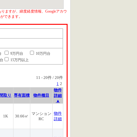
りますが、緯度経度情報、Googleアカウ
とができます。
台
9万円台
10万円台
円台
15万円以上
11
-
20
件 /
20
件
1
2
物件
間取り
専有面積
物件種目
詳細
▲
物件
マンション
1K
30.66㎡
RC
詳細