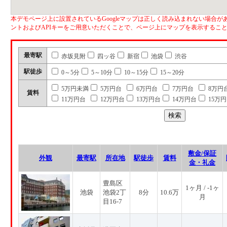
本デモページ上に設置されているGoogleマップは正しく読み込まれない場合があ
ントおよびAPIキーをご用意いただくことで、ページ上にマップを表示するこ
最寄駅
赤坂見附
四ッ谷
新宿
池袋
渋谷
駅徒歩
0～5分
5～10分
10～15分
15～20分
5万円未満
5万円台
6万円台
7万円台
8万円
賃料
11万円台
12万円台
13万円台
14万円台
15万
敷金/保証
外観
最寄駅
所在地
駅徒歩
賃料
金・礼金
豊島区
1ヶ月 / -1ヶ
池袋
池袋2丁
8分
10.6万
月
目16-7