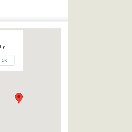
ly.
OK