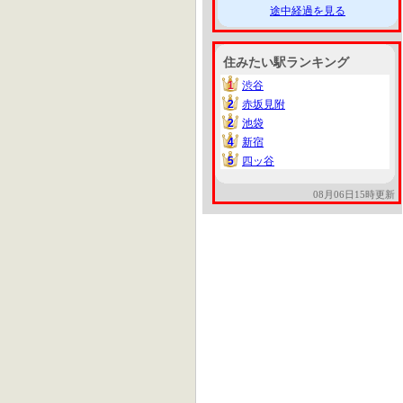
途中経過を見る
住みたい駅ランキング
1
渋谷
1
2
赤坂見附
2
2
池袋
2
4
新宿
4
5
四ッ谷
5
08月06日15時更新