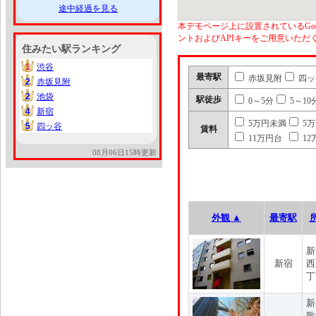
途中経過を見る
本デモページ上に設置されているGoo
ントおよびAPIキーをご用意いた
住みたい駅ランキング
1
渋谷
1
最寄駅
赤坂見附
四ッ
2
赤坂見附
2
2
池袋
2
駅徒歩
0～5分
5～10
4
新宿
4
5万円未満
5
5
四ッ谷
5
賃料
11万円台
12
08月06日15時更新
外観 ▲
最寄駅
新
新宿
西
丁
新
歌