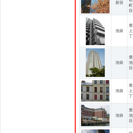
新宿
町
目
豊
池袋
上
丁
豊
池袋
池
目
豊
池袋
上
丁
豊
池袋
池
目