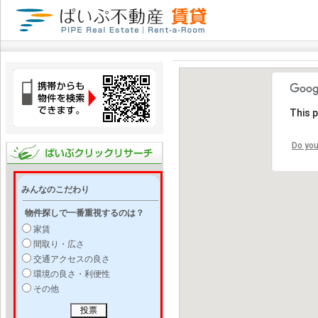
This 
Do you
みんなのこだわり
物件探しで一番重視するのは？
家賃
間取り・広さ
交通アクセスの良さ
環境の良さ・利便性
その他