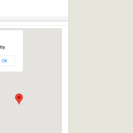
ly.
OK