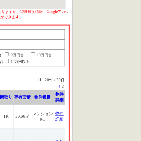
りますが、緯度経度情報、Googleアカウ
とができます。
台
9万円台
10万円台
円台
15万円以上
11
-
20
件 /
20
件
1
2
物件
間取り
専有面積
物件種目
詳細
物件
マンション
1K
30.66㎡
RC
詳細