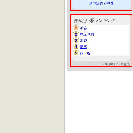
途中経過を見る
住みたい駅ランキング
1
渋谷
1
2
赤坂見附
2
2
池袋
2
4
新宿
4
5
四ッ谷
5
08月06日15時更新