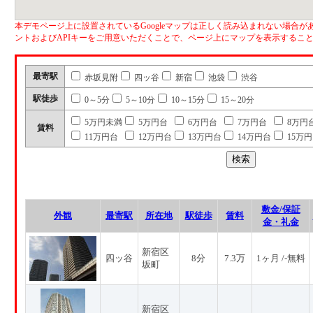
本デモページ上に設置されているGoogleマップは正しく読み込まれない場合があ
ントおよびAPIキーをご用意いただくことで、ページ上にマップを表示するこ
最寄駅
赤坂見附
四ッ谷
新宿
池袋
渋谷
駅徒歩
0～5分
5～10分
10～15分
15～20分
5万円未満
5万円台
6万円台
7万円台
8万円
賃料
11万円台
12万円台
13万円台
14万円台
15万
敷金/保証
外観
最寄駅
所在地
駅徒歩
賃料
金・礼金
新宿区
四ッ谷
8分
7.3万
1ヶ月 /-無料
坂町
新宿区