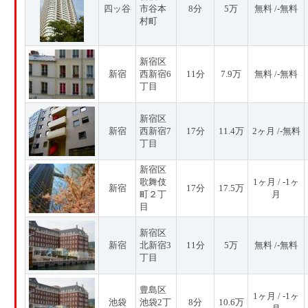
四ッ谷
市谷本
8分
5万
無料 /-無料
村町
新宿区
新宿
西新宿6
11分
7.9万
無料 /-無料
丁目
新宿区
新宿
西新宿7
17分
11.4万
2ヶ月 /-無料
丁目
新宿区
歌舞伎
1ヶ月 / -1ヶ
新宿
17分
17.5万
町２丁
月
目
新宿区
新宿
北新宿3
11分
5万
無料 /-無料
丁目
豊島区
1ヶ月 / -1ヶ
池袋
池袋2丁
8分
10.6万