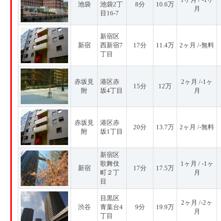
池袋
池袋2丁
8分
10.6万
月
目16-7
新宿区
新宿
西新宿7
17分
11.4万
2ヶ月 /-無料
丁目
赤坂見
港区赤
2ヶ月 /-1ヶ
15分
12万
附
坂4丁目
月
赤坂見
港区赤
20分
13.7万
2ヶ月 /-無料
附
坂1丁目
新宿区
歌舞伎
1ヶ月 / -1ヶ
新宿
17分
17.5万
町２丁
月
目
目黒区
2ヶ月 /-2ヶ
渋谷
青葉台4
9分
19.9万
月
丁目