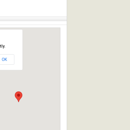
ly.
OK