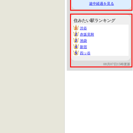
途中経過を見る
住みたい駅ランキング
1
渋谷
1
2
赤坂見附
2
2
池袋
2
4
新宿
4
5
四ッ谷
5
08月07日15時更新