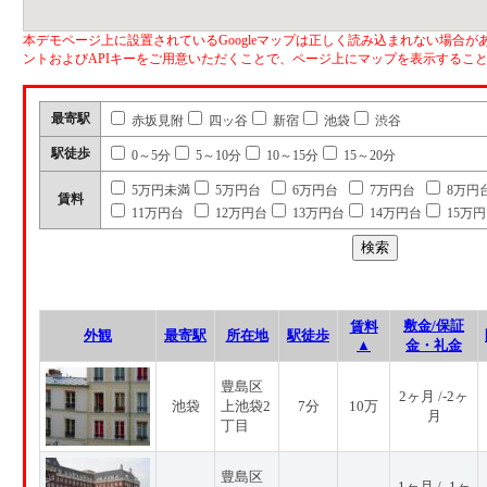
本デモページ上に設置されているGoogleマップは正しく読み込まれない場合があ
ントおよびAPIキーをご用意いただくことで、ページ上にマップを表示するこ
最寄駅
赤坂見附
四ッ谷
新宿
池袋
渋谷
駅徒歩
0～5分
5～10分
10～15分
15～20分
5万円未満
5万円台
6万円台
7万円台
8万円
賃料
11万円台
12万円台
13万円台
14万円台
15万
敷金/保証
賃料
外観
最寄駅
所在地
駅徒歩
▲
金・礼金
豊島区
2ヶ月 /-2ヶ
池袋
上池袋2
7分
10万
月
丁目
豊島区
1ヶ月 / -1ヶ