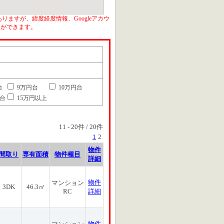
りますが、緯度経度情報、Googleアカウ
とができます。
台
9万円台
10万円台
円台
15万円以上
11
-
20
件 /
20
件
1
2
物件
間取り
専有面積
物件種目
詳細
物件
マンション
3DK
46.3㎡
RC
詳細
物件