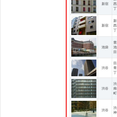
新宿
西
丁
新
新宿
西
丁
豊
池袋
池
目
目
渋谷
青
丁
渋
渋谷
南
町
渋
渋谷
神