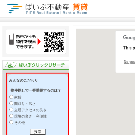
This 
Do you
みんなのこだわり
物件探しで一番重視するのは？
家賃
間取り・広さ
交通アクセスの良さ
環境の良さ・利便性
その他