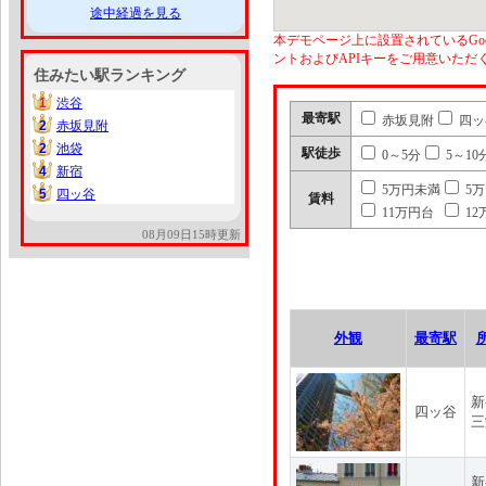
途中経過を見る
本デモページ上に設置されているGoo
ントおよびAPIキーをご用意いた
住みたい駅ランキング
1
渋谷
1
最寄駅
赤坂見附
四ッ
2
赤坂見附
2
2
池袋
2
駅徒歩
0～5分
5～10
4
新宿
4
5万円未満
5
5
四ッ谷
5
賃料
11万円台
12
08月09日15時更新
外観
最寄駅
新
四ッ谷
三
新