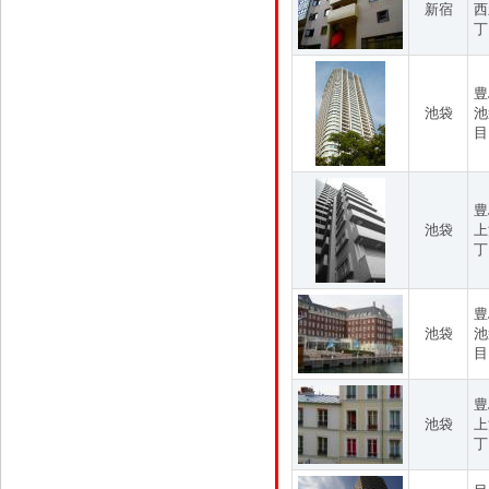
新宿
西
丁
豊
池袋
池
目
豊
池袋
上
丁
豊
池袋
池
目
豊
池袋
上
丁