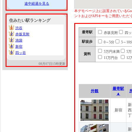
途中経過を見る
本デモページ上に設置されているGoo
ントおよびAPIキーをご用意いた
住みたい駅ランキング
1
渋谷
1
最寄駅
赤坂見附
四ッ
2
赤坂見附
2
2
池袋
2
駅徒歩
0～5分
5～10
4
新宿
4
5万円未満
5
5
四ッ谷
5
賃料
11万円台
12
08月07日15時更新
最寄駅
外観
▲
新
新宿
西
丁
新