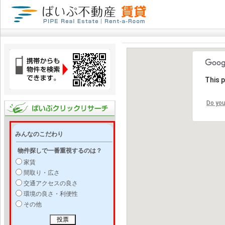
This 
Do you
みんなのこだわり
物件探しで一番重視するのは？
家賃
間取り・広さ
交通アクセスの良さ
環境の良さ・利便性
その他