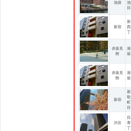
池袋
池
目
新
新宿
西
丁
赤坂見
港
附
坂
赤坂見
港
附
坂
新
歌
新宿
町
目
目
渋谷
青
丁