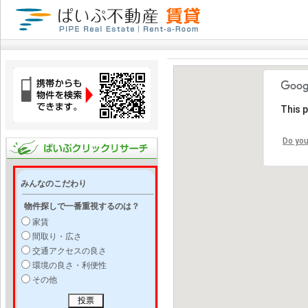
This 
Do you
みんなのこだわり
物件探しで一番重視するのは？
家賃
間取り・広さ
交通アクセスの良さ
環境の良さ・利便性
その他