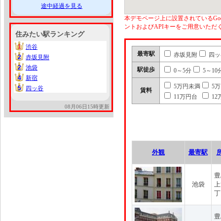
途中経過を見る
本デモページ上に設置されているGoo
ントおよびAPIキーをご用意いた
住みたい駅ランキング
1
渋谷
1
最寄駅
赤坂見附
四ッ
2
赤坂見附
2
2
池袋
2
駅徒歩
0～5分
5～10
4
新宿
4
5万円未満
5
5
四ッ谷
5
賃料
11万円台
12
08月06日15時更新
外観
最寄駅
豊
池袋
上
丁
豊