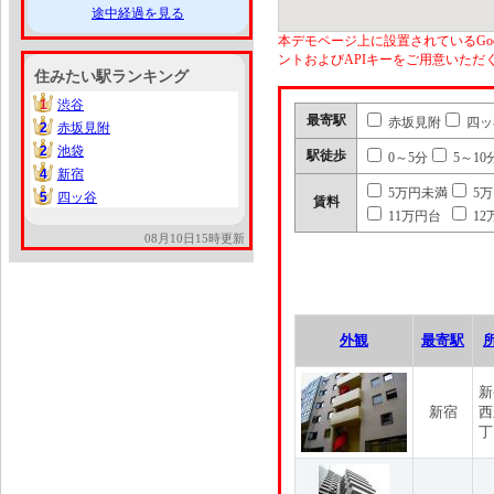
途中経過を見る
本デモページ上に設置されているGoo
ントおよびAPIキーをご用意いた
住みたい駅ランキング
1
渋谷
1
最寄駅
赤坂見附
四ッ
2
赤坂見附
2
2
池袋
2
駅徒歩
0～5分
5～10
4
新宿
4
5万円未満
5
5
四ッ谷
5
賃料
11万円台
12
08月10日15時更新
外観
最寄駅
新
新宿
西
丁