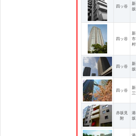
新
四ッ谷
坂
新
四ッ谷
市
村
新
四ッ谷
坂
新
四ッ谷
三
赤坂見
港
附
坂
港