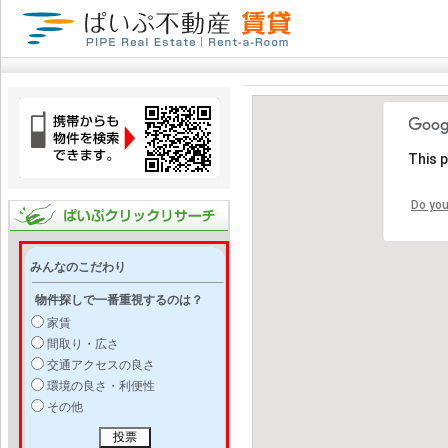
This 
Do you
みんなのこだわり
物件探しで一番重視するのは？
家賃
間取り・広さ
交通アクセスの良さ
環境の良さ・利便性
その他