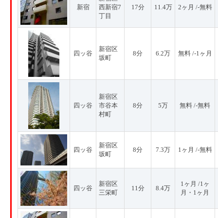
新宿
西新宿7
17分
11.4万
2ヶ月 /-無料
丁目
新宿区
四ッ谷
8分
6.2万
無料 /-1ヶ月
坂町
新宿区
四ッ谷
市谷本
8分
5万
無料 /-無料
村町
新宿区
四ッ谷
8分
7.3万
1ヶ月 /-無料
坂町
新宿区
1ヶ月 /1ヶ
四ッ谷
11分
8.4万
三栄町
月・1ヶ月