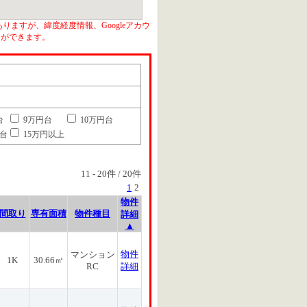
りますが、緯度経度情報、Googleアカウ
とができます。
台
9万円台
10万円台
円台
15万円以上
11
-
20
件 /
20
件
1
2
物件
間取り
専有面積
物件種目
詳細
▲
物件
マンション
1K
30.66㎡
RC
詳細