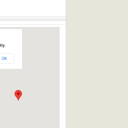
ly.
OK