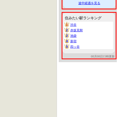
途中経過を見る
住みたい駅ランキング
1
渋谷
1
2
赤坂見附
2
2
池袋
2
4
新宿
4
5
四ッ谷
5
08月08日15時更新