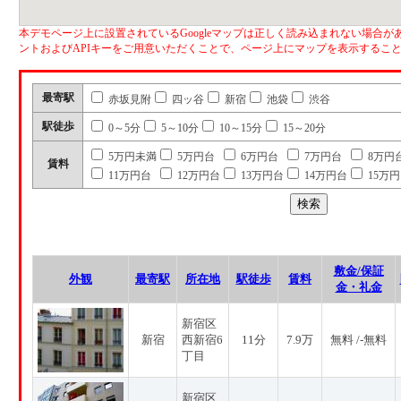
本デモページ上に設置されているGoogleマップは正しく読み込まれない場合があ
ントおよびAPIキーをご用意いただくことで、ページ上にマップを表示するこ
最寄駅
赤坂見附
四ッ谷
新宿
池袋
渋谷
駅徒歩
0～5分
5～10分
10～15分
15～20分
5万円未満
5万円台
6万円台
7万円台
8万円
賃料
11万円台
12万円台
13万円台
14万円台
15万
敷金/保証
外観
最寄駅
所在地
駅徒歩
賃料
金・礼金
新宿区
新宿
西新宿6
11分
7.9万
無料 /-無料
丁目
新宿区