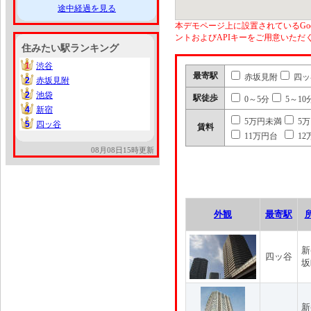
途中経過を見る
本デモページ上に設置されているGoo
ントおよびAPIキーをご用意いた
住みたい駅ランキング
1
渋谷
1
最寄駅
赤坂見附
四ッ
2
赤坂見附
2
2
池袋
2
駅徒歩
0～5分
5～10
4
新宿
4
5万円未満
5
5
四ッ谷
5
賃料
11万円台
12
08月08日15時更新
外観
最寄駅
新
四ッ谷
坂
新