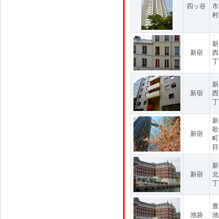
四ッ谷
市
村
新
新宿
西
丁
新
新宿
西
丁
新
歌
新宿
町
目
新
新宿
北
丁
豊
池袋
池