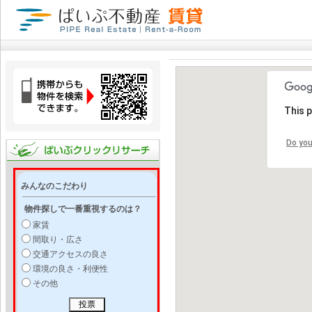
This 
Do you
みんなのこだわり
物件探しで一番重視するのは？
家賃
間取り・広さ
交通アクセスの良さ
環境の良さ・利便性
その他