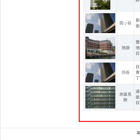
村
新
四ッ谷
坂
豊
池袋
池
目
目
渋谷
青
丁
港
赤坂見
坂
附
目