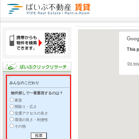
This 
Do you
みんなのこだわり
物件探しで一番重視するのは？
家賃
間取り・広さ
交通アクセスの良さ
環境の良さ・利便性
その他