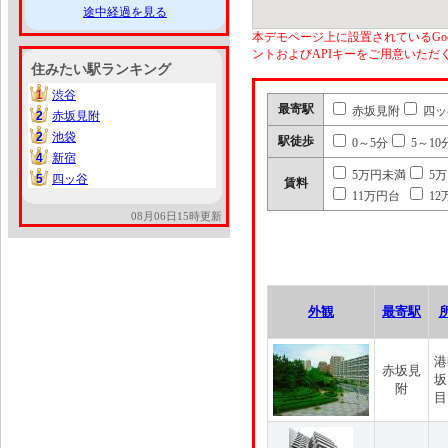
途中経過を見る
本デモページ上に設置されているGoo
ントおよびAPIキーをご用意いた
住みたい駅ランキング
1
渋谷
1
最寄駅
赤坂見附
四ッ
2
赤坂見附
2
2
池袋
2
駅徒歩
0～5分
5～10
4
新宿
4
5万円未満
5
5
四ッ谷
5
賃料
11万円台
12
08月06日15時更新
外観
最寄駅
港
赤坂見
坂
附
目