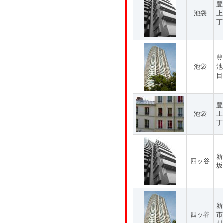
豊
池袋
上
丁
豊
池袋
池
目
豊
池袋
上
丁
新
四ッ谷
坂
新
四ッ谷
市