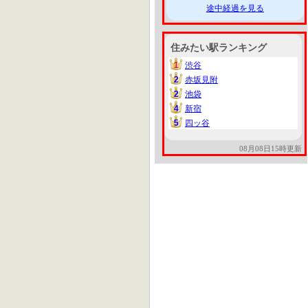
途中経過を見る
住みたい駅ランキング
1
渋谷
1
2
赤坂見附
2
2
池袋
2
4
新宿
4
5
四ッ谷
5
08月08日15時更新