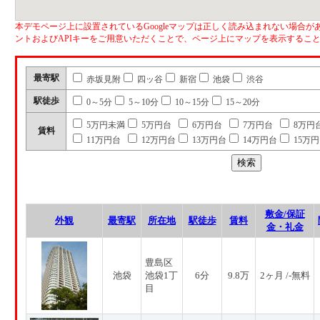
本デモページ上に設置されているGoogleマップは正しく読み込まれない場合があ
ントおよびAPIキーをご用意いただくことで、ページ上にマップを表示するこ
最寄駅
赤坂見附
四ッ谷
新宿
池袋
渋谷
駅徒歩
0～5分
5～10分
10～15分
15～20分
5万円未満
5万円台
6万円台
7万円台
8万円
賃料
11万円台
12万円台
13万円台
14万円台
15万
敷金/保証
外観
最寄駅
所在地
駅徒歩
賃料
金・礼金
豊島区
池袋
池袋1丁
6分
9.8万
2ヶ月 /-無料
目