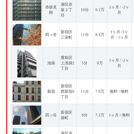
港区赤
赤坂見
1ヶ月 / -2ヶ
坂２丁
10分
9.1万
附
月
目
新宿区
1ヶ月 /1ヶ
四ッ谷
11分
8.4万
三栄町
月・1ヶ月
豊島区
1ヶ月 / -2ヶ
池袋
上池袋2
5分
8万
月
丁目
新宿区
新宿
西新宿6
11分
7.9万
無料 /-無料
丁目
新宿区
四ッ谷
8分
7.3万
1ヶ月 /-無料
坂町
港区赤