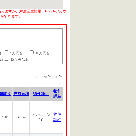
りますが、緯度経度情報、Googleアカウ
とができます。
台
9万円台
10万円台
円台
15万円以上
11
-
20
件 /
20
件
1
2
物件
間取り
専有面積
物件種目
詳細
物件
マンション
2DK
24.8㎡
RC
詳細