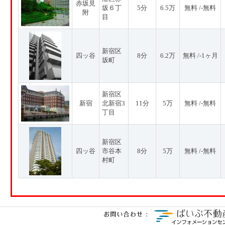
赤坂見
坂６丁
5分
6.5万
無料 /-無料
附
目
新宿区
四ッ谷
8分
6.2万
無料 /-1ヶ月
坂町
新宿区
新宿
北新宿3
11分
5万
無料 /-無料
丁目
新宿区
四ッ谷
市谷本
8分
5万
無料 /-無料
村町