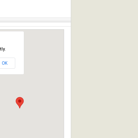
ly.
OK