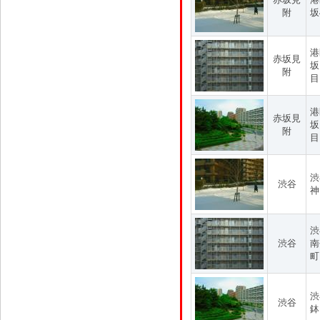
附
坂
港
赤坂見
坂
附
目
港
赤坂見
坂
附
目
渋
渋谷
神
渋
渋谷
南
町
渋
渋谷
鉢