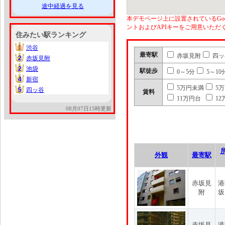
途中経過を見る
本デモページ上に設置されているGoo
ントおよびAPIキーをご用意いた
住みたい駅ランキング
1
渋谷
1
最寄駅
赤坂見附
四ッ
2
赤坂見附
2
2
池袋
2
駅徒歩
0～5分
5～10
4
新宿
4
5万円未満
5
5
四ッ谷
5
賃料
11万円台
12
08月07日15時更新
外観
最寄駅
赤坂見
港
附
坂
赤坂見
港