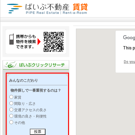
This 
Do you
みんなのこだわり
物件探しで一番重視するのは？
家賃
間取り・広さ
交通アクセスの良さ
環境の良さ・利便性
その他