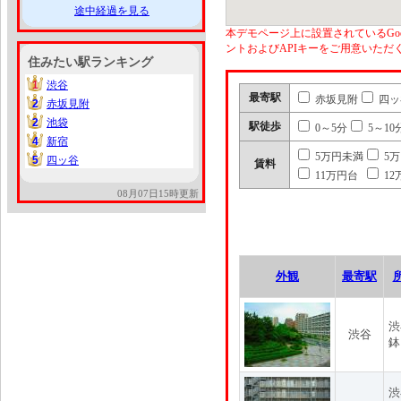
途中経過を見る
本デモページ上に設置されているGoo
ントおよびAPIキーをご用意いた
住みたい駅ランキング
1
渋谷
1
最寄駅
赤坂見附
四ッ
2
赤坂見附
2
2
池袋
2
駅徒歩
0～5分
5～10
4
新宿
4
5万円未満
5
5
四ッ谷
5
賃料
11万円台
12
08月07日15時更新
外観
最寄駅
渋
渋谷
鉢
渋