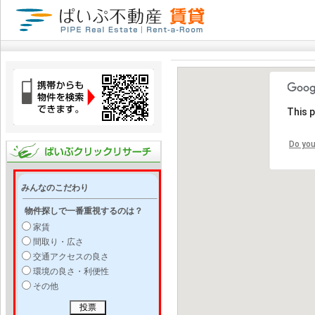
This 
Do you
みんなのこだわり
物件探しで一番重視するのは？
家賃
間取り・広さ
交通アクセスの良さ
環境の良さ・利便性
その他