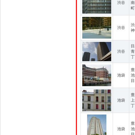
渋谷
南
町
渋
渋谷
神
目
渋谷
青
丁
豊
池袋
池
目
豊
池袋
上
丁
豊
池袋
池
目