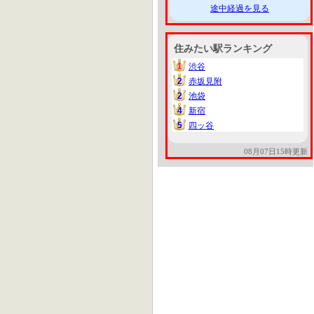
途中経過を見る
住みたい駅ランキング
1
渋谷
1
2
赤坂見附
2
2
池袋
2
4
新宿
4
5
四ッ谷
5
08月07日15時更新