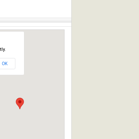
ly.
OK