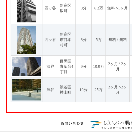
新宿区
四ッ谷
8分
6.2万
無料 /-1ヶ月
坂町
新宿区
四ッ谷
市谷本
8分
5万
無料 /-無料
村町
目黒区
2ヶ月 /-2ヶ
渋谷
青葉台4
9分
19.9万
月
丁目
渋谷区
2ヶ月 /-2ヶ
渋谷
10分
25万
神山町
月