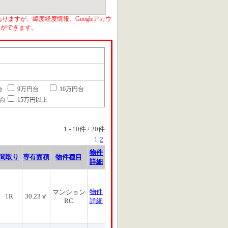
りますが、緯度経度情報、Googleアカウ
とができます。
台
9万円台
10万円台
円台
15万円以上
1
-
10
件 /
20
件
1
2
物件
間取り
専有面積
物件種目
詳細
物件
マンション
1R
30.23㎡
RC
詳細