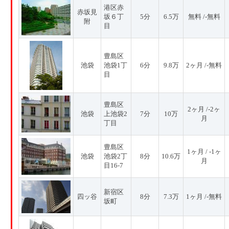
港区赤
赤坂見
坂６丁
5分
6.5万
無料 /-無料
附
目
豊島区
池袋
池袋1丁
6分
9.8万
2ヶ月 /-無料
目
豊島区
2ヶ月 /-2ヶ
池袋
上池袋2
7分
10万
月
丁目
豊島区
1ヶ月 / -1ヶ
池袋
池袋2丁
8分
10.6万
月
目16-7
新宿区
四ッ谷
8分
7.3万
1ヶ月 /-無料
坂町