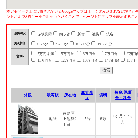
本デモページ上に設置されているGoogleマップは正しく読み込まれない場合があ
ントおよびAPIキーをご用意いただくことで、ページ上にマップを表示するこ
最寄駅
赤坂見附
四ッ谷
新宿
池袋
渋谷
駅徒歩
0～5分
5～10分
10～15分
15～20分
5万円未満
5万円台
6万円台
7万円台
8万円
賃料
11万円台
12万円台
13万円台
14万円台
15万
敷金/保証
駅徒歩
外観
最寄駅
所在地
賃料
▲
金・礼金
豊島区
1ヶ月 / -2ヶ
池袋
上池袋2
5分
8万
月
丁目