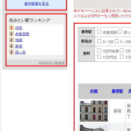
途中経過を見る
本デモページ上に設置されているGoo
ントおよびAPIキーをご用意いた
住みたい駅ランキング
1
渋谷
1
最寄駅
赤坂見附
四ッ
2
赤坂見附
2
2
池袋
2
駅徒歩
0～5分
5～10
4
新宿
4
5万円未満
5
5
四ッ谷
5
賃料
11万円台
12
08月06日15時更新
外観
最寄駅
新
新宿
西
丁
新