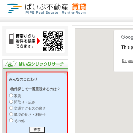
This 
Do you
みんなのこだわり
物件探しで一番重視するのは？
家賃
間取り・広さ
交通アクセスの良さ
環境の良さ・利便性
その他