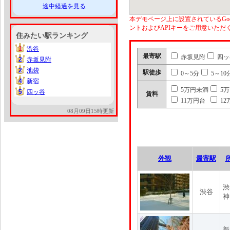
途中経過を見る
本デモページ上に設置されているGoo
ントおよびAPIキーをご用意いた
住みたい駅ランキング
1
渋谷
1
最寄駅
赤坂見附
四ッ
2
赤坂見附
2
2
池袋
2
駅徒歩
0～5分
5～10
4
新宿
4
5万円未満
5
5
四ッ谷
5
賃料
11万円台
12
08月09日15時更新
外観
最寄駅
渋
渋谷
神
新