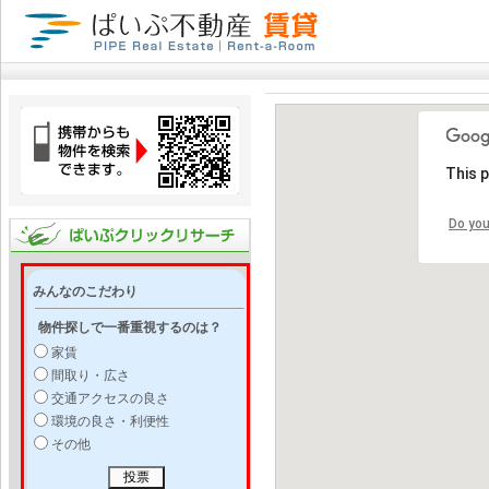
This 
Do you
みんなのこだわり
物件探しで一番重視するのは？
家賃
間取り・広さ
交通アクセスの良さ
環境の良さ・利便性
その他