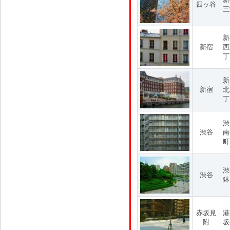
四ッ谷
三
新
新宿
西
丁
新
新宿
北
丁
渋
渋谷
南
町
渋
渋谷
鉢
赤坂見
港
附
坂