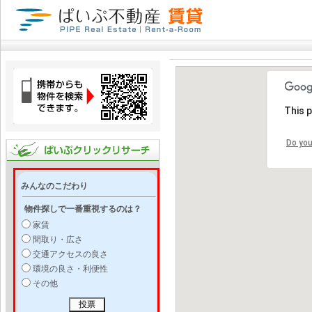
This 
Do you
みんなのこだわり
物件探しで一番重視するのは？
家賃
間取り・広さ
交通アクセスの良さ
環境の良さ・利便性
その他