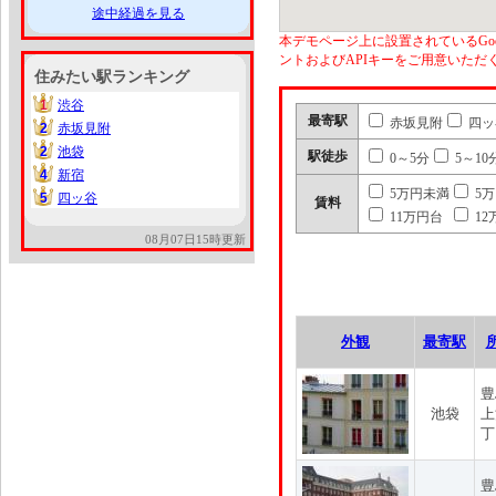
途中経過を見る
本デモページ上に設置されているGoo
ントおよびAPIキーをご用意いた
住みたい駅ランキング
1
渋谷
1
最寄駅
赤坂見附
四ッ
2
赤坂見附
2
2
池袋
2
駅徒歩
0～5分
5～10
4
新宿
4
5万円未満
5
5
四ッ谷
5
賃料
11万円台
12
08月07日15時更新
外観
最寄駅
豊
池袋
上
丁
豊