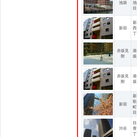
池袋
池
目
新
新宿
西
丁
赤坂見
港
附
坂
赤坂見
港
附
坂
新
歌
新宿
町
目
目
渋谷
青
丁