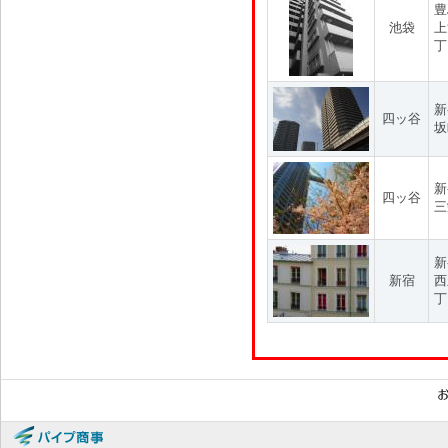
豊
池袋
上
丁
新
四ッ谷
坂
新
四ッ谷
三
新
新宿
西
丁