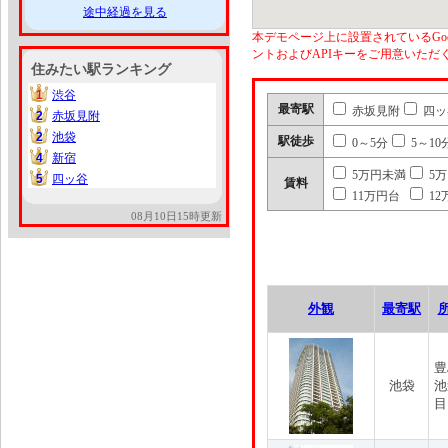
途中経過を見る
本デモページ上に設置されているGoo
ントおよびAPIキーをご用意いた
住みたい駅ランキング
1
渋谷
1
最寄駅
赤坂見附
四ッ
2
赤坂見附
2
2
池袋
2
駅徒歩
0～5分
5～10
4
新宿
4
5万円未満
5
5
四ッ谷
5
賃料
11万円台
12
08月10日15時更新
外観
最寄駅
豊
池袋
池
目