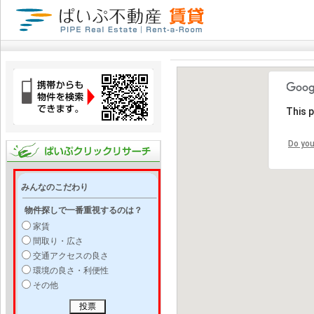
This 
Do you
みんなのこだわり
物件探しで一番重視するのは？
家賃
間取り・広さ
交通アクセスの良さ
環境の良さ・利便性
その他