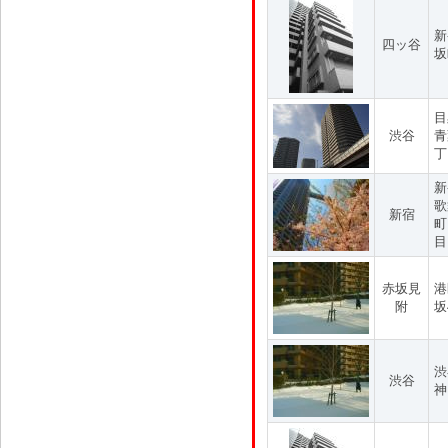
新
四ッ谷
坂
目
渋谷
青
丁
新
歌
新宿
町
目
赤坂見
港
附
坂
渋
渋谷
神