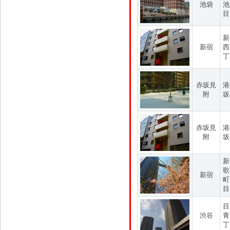
池袋
池
目
新
新宿
西
丁
赤坂見
港
附
坂
赤坂見
港
附
坂
新
歌
新宿
町
目
目
渋谷
青
丁