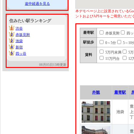
途中経過を見る
本デモページ上に設置されているGoo
ントおよびAPIキーをご用意いた
住みたい駅ランキング
1
渋谷
1
最寄駅
赤坂見附
四ッ
2
赤坂見附
2
2
池袋
2
駅徒歩
0～5分
5～10
4
新宿
4
5万円未満
5
5
四ッ谷
5
賃料
11万円台
12
08月05日15時更新
外観
最寄駅
豊
池袋
上
丁
豊