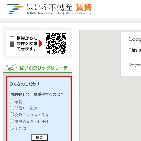
This 
Do you
みんなのこだわり
物件探しで一番重視するのは？
家賃
間取り・広さ
交通アクセスの良さ
環境の良さ・利便性
その他