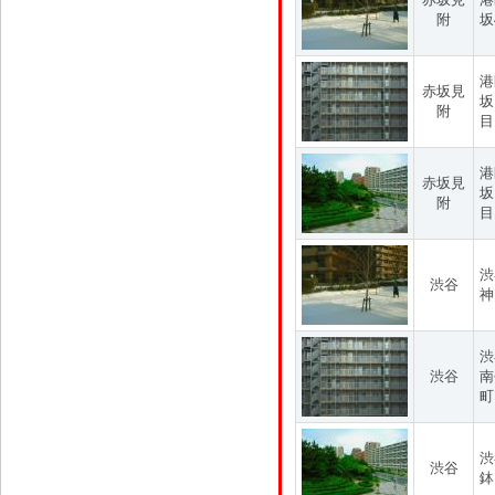
附
坂
港
赤坂見
坂
附
目
港
赤坂見
坂
附
目
渋
渋谷
神
渋
渋谷
南
町
渋
渋谷
鉢