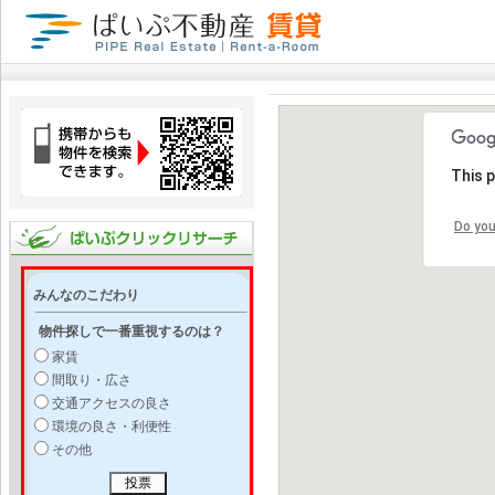
This 
Do you
みんなのこだわり
物件探しで一番重視するのは？
家賃
間取り・広さ
交通アクセスの良さ
環境の良さ・利便性
その他