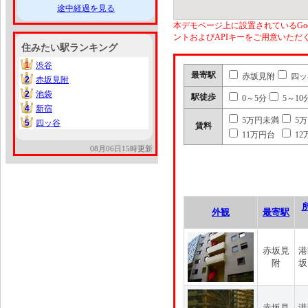
途中経過を見る
本デモページ上に設置されているGoo
ントおよびAPIキーをご用意いた
住みたい駅ランキング
1
渋谷
1
最寄駅
赤坂見附
四ッ
2
赤坂見附
2
2
池袋
2
駅徒歩
0～5分
5～10
4
新宿
4
5万円未満
5
5
四ッ谷
5
賃料
11万円台
12
08月06日15時更新
外観
最寄駅
赤坂見
港
附
坂
赤坂見
港