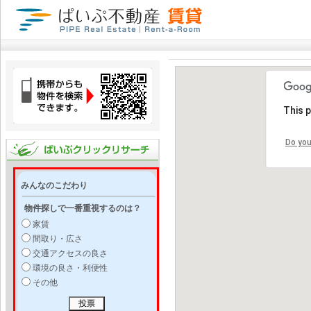
This 
Do you
みんなのこだわり
物件探しで一番重視するのは？
家賃
間取り・広さ
交通アクセスの良さ
環境の良さ・利便性
その他