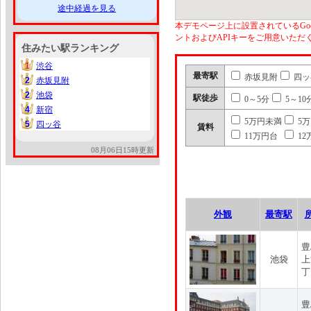
途中経過を見る
本デモページ上に設置されているGoo
ントおよびAPIキーをご用意いた
住みたい駅ランキング
1
渋谷
1
最寄駅
赤坂見附
四ッ
2
赤坂見附
2
2
池袋
2
駅徒歩
0～5分
5～10
4
新宿
4
5万円未満
5
5
四ッ谷
5
賃料
11万円台
12
08月06日15時更新
外観
最寄駅
豊
池袋
上
丁
豊