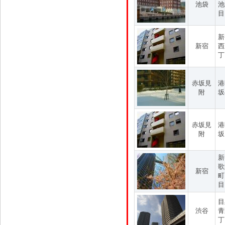
池袋
池
目
新
新宿
西
丁
赤坂見
港
附
坂
赤坂見
港
附
坂
新
歌
新宿
町
目
目
渋谷
青
丁