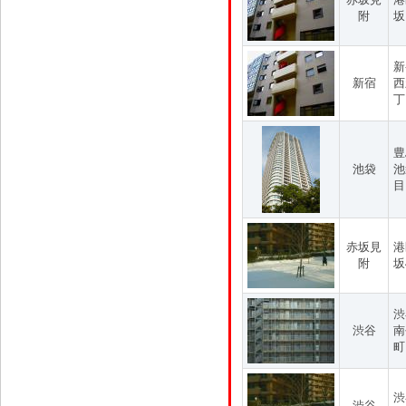
附
坂
新
新宿
西
丁
豊
池袋
池
目
赤坂見
港
附
坂
渋
渋谷
南
町
渋
渋谷