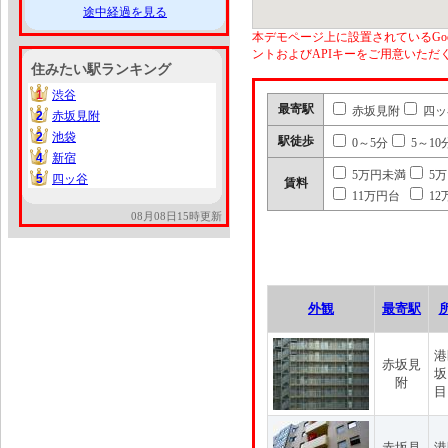
途中経過を見る
本デモページ上に設置されているGoo
ントおよびAPIキーをご用意いた
住みたい駅ランキング
1
渋谷
1
最寄駅
赤坂見附
四ッ
2
赤坂見附
2
2
池袋
2
駅徒歩
0～5分
5～10
4
新宿
4
5万円未満
5
5
四ッ谷
5
賃料
11万円台
12
08月08日15時更新
外観
最寄駅
港
赤坂見
坂
附
目
赤坂見
港