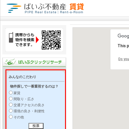
This 
Do you
みんなのこだわり
物件探しで一番重視するのは？
家賃
間取り・広さ
交通アクセスの良さ
環境の良さ・利便性
その他