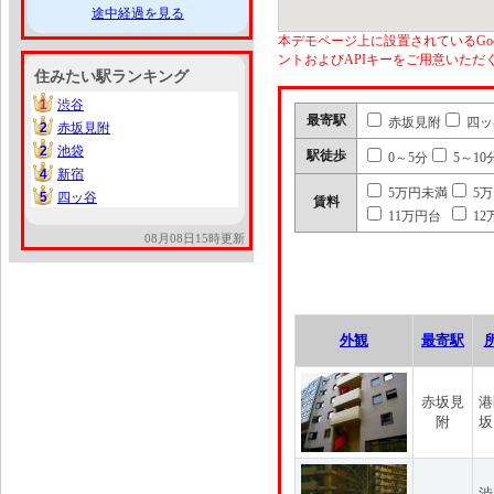
途中経過を見る
本デモページ上に設置されているGoo
ントおよびAPIキーをご用意いた
住みたい駅ランキング
1
渋谷
1
最寄駅
赤坂見附
四ッ
2
赤坂見附
2
2
池袋
2
駅徒歩
0～5分
5～10
4
新宿
4
5万円未満
5
5
四ッ谷
5
賃料
11万円台
12
08月08日15時更新
外観
最寄駅
赤坂見
港
附
坂
渋