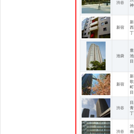
渋谷
神
新
新宿
西
丁
豊
池袋
池
目
新
歌
新宿
町
目
目
渋谷
青
丁
渋
渋谷
南