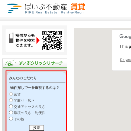
This 
Do you
みんなのこだわり
物件探しで一番重視するのは？
家賃
間取り・広さ
交通アクセスの良さ
環境の良さ・利便性
その他