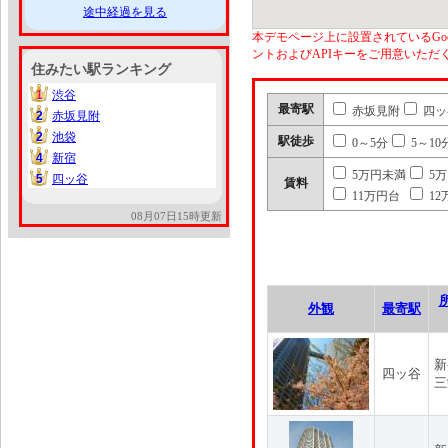
途中経過を見る
本デモページ上に設置されているGoo
ントおよびAPIキーをご用意いた
住みたい駅ランキング
1
渋谷
1
最寄駅
赤坂見附
四ッ
2
赤坂見附
2
2
池袋
2
駅徒歩
0～5分
5～10
4
新宿
4
5万円未満
5
5
四ッ谷
5
賃料
11万円台
12
08月07日15時更新
外観
最寄駅
新
四ッ谷
三