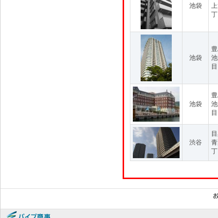
池袋
上
丁
豊
池袋
池
目
豊
池袋
池
目
目
渋谷
青
丁