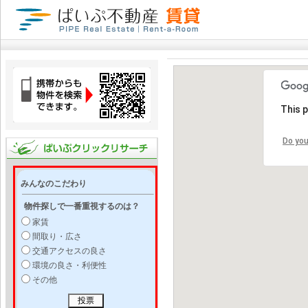
This 
Do you
みんなのこだわり
物件探しで一番重視するのは？
家賃
間取り・広さ
交通アクセスの良さ
環境の良さ・利便性
その他