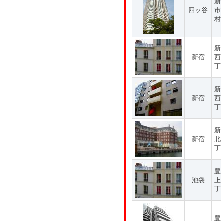
新
四ッ谷
市
村
新
新宿
西
丁
新
新宿
西
丁
新
新宿
北
丁
豊
池袋
上
丁
豊