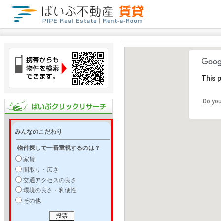
This 
Do you
みんなのこだわり
物件探しで一番重視するのは？
家賃
間取り・広さ
交通アクセスの良さ
環境の良さ・利便性
その他