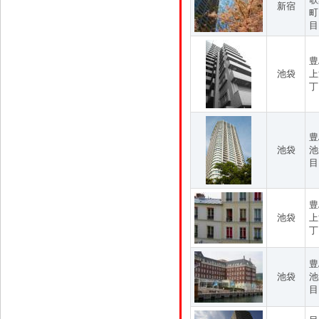
新宿
町
目
豊
池袋
上
丁
豊
池袋
池
目
豊
池袋
上
丁
豊
池袋
池
目