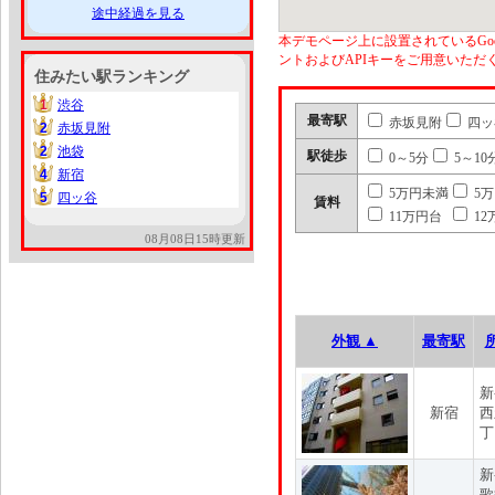
途中経過を見る
本デモページ上に設置されているGoo
ントおよびAPIキーをご用意いた
住みたい駅ランキング
1
渋谷
1
最寄駅
赤坂見附
四ッ
2
赤坂見附
2
2
池袋
2
駅徒歩
0～5分
5～10
4
新宿
4
5万円未満
5
5
四ッ谷
5
賃料
11万円台
12
08月08日15時更新
外観 ▲
最寄駅
新
新宿
西
丁
新
歌