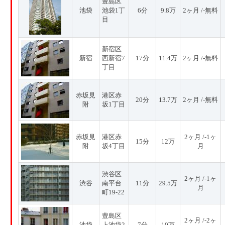
豊島区
池袋
池袋1丁
6分
9.8万
2ヶ月 /-無料
目
新宿区
新宿
西新宿7
17分
11.4万
2ヶ月 /-無料
丁目
赤坂見
港区赤
20分
13.7万
2ヶ月 /-無料
附
坂1丁目
赤坂見
港区赤
2ヶ月 /-1ヶ
15分
12万
附
坂4丁目
月
渋谷区
2ヶ月 /-1ヶ
渋谷
南平台
11分
29.5万
月
町19-22
豊島区
2ヶ月 /-2ヶ
池袋
上池袋2
7分
10万