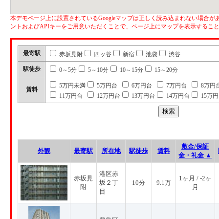
本デモページ上に設置されているGoogleマップは正しく読み込まれない場合があ
ントおよびAPIキーをご用意いただくことで、ページ上にマップを表示するこ
最寄駅
赤坂見附
四ッ谷
新宿
池袋
渋谷
駅徒歩
0～5分
5～10分
10～15分
15～20分
5万円未満
5万円台
6万円台
7万円台
8万円
賃料
11万円台
12万円台
13万円台
14万円台
15万
敷金/保証
外観
最寄駅
所在地
駅徒歩
賃料
金・礼金 ▲
港区赤
赤坂見
1ヶ月 / -2ヶ
坂２丁
10分
9.1万
附
月
目