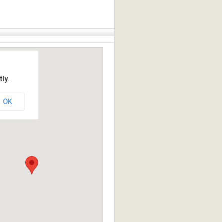
ly.
OK