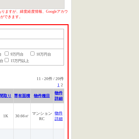
りますが、緯度経度情報、Googleアカウ
とができます。
台
9万円台
10万円台
円台
15万円以上
11
-
20
件 /
20
件
1
2
物件
間取り
専有面積
物件種目
詳細
物件
マンション
1K
30.66㎡
RC
詳細