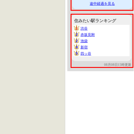
途中経過を見る
住みたい駅ランキング
1
渋谷
1
2
赤坂見附
2
2
池袋
2
4
新宿
4
5
四ッ谷
5
08月08日15時更新