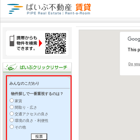
This 
Do you
みんなのこだわり
物件探しで一番重視するのは？
家賃
間取り・広さ
交通アクセスの良さ
環境の良さ・利便性
その他