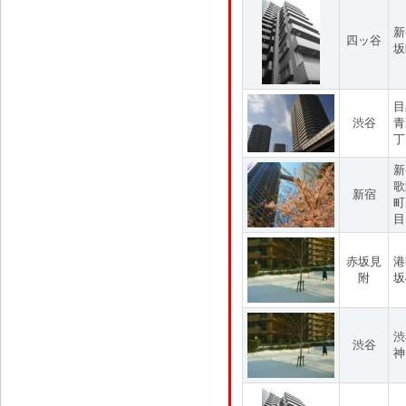
新
四ッ谷
坂
目
渋谷
青
丁
新
歌
新宿
町
目
赤坂見
港
附
坂
渋
渋谷
神