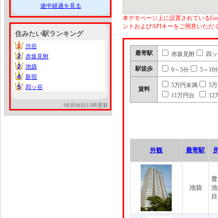
途中経過を見る
本デモページ上に設置されているGoo
ントおよびAPIキーをご用意いた
住みたい駅ランキング
1
渋谷
1
最寄駅
赤坂見附
四ッ
2
赤坂見附
2
2
池袋
2
駅徒歩
0～5分
5～10
4
新宿
4
5万円未満
5
5
四ッ谷
5
賃料
11万円台
12
08月06日15時更新
外観
最寄駅
豊
池袋
池
目