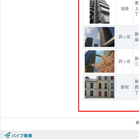
豊
池袋
上
丁
新
四ッ谷
坂
新
四ッ谷
三
新
新宿
西
丁