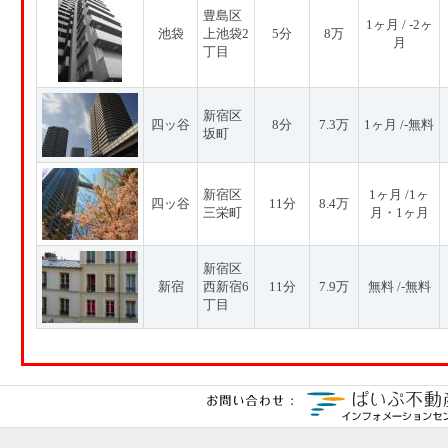
豊島区
1ヶ月 / -2ヶ
池袋
上池袋2
5分
8万
月
丁目
新宿区
四ッ谷
8分
7.3万
1ヶ月 /-無料
坂町
新宿区
1ヶ月 /1ヶ
四ッ谷
11分
8.4万
三栄町
月・1ヶ月
新宿区
新宿
西新宿6
11分
7.9万
無料 /-無料
丁目