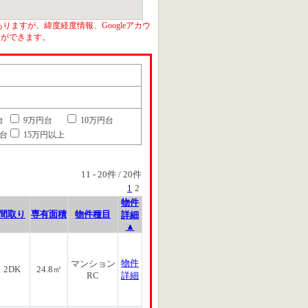
りますが、緯度経度情報、Googleアカウ
とができます。
台
9万円台
10万円台
円台
15万円以上
11
-
20
件 /
20
件
1
2
物件
間取り
専有面積
物件種目
詳細
▲
物件
マンション
2DK
24.8㎡
RC
詳細