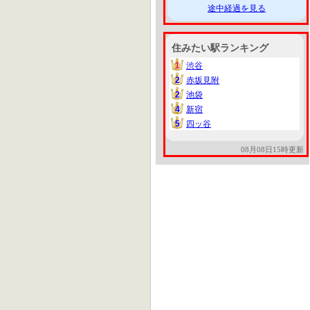
途中経過を見る
住みたい駅ランキング
1
渋谷
1
2
赤坂見附
2
2
池袋
2
4
新宿
4
5
四ッ谷
5
08月08日15時更新