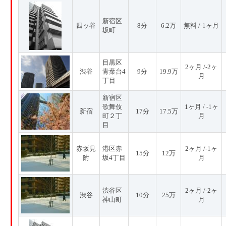
新宿区
四ッ谷
8分
6.2万
無料 /-1ヶ月
坂町
目黒区
2ヶ月 /-2ヶ
渋谷
青葉台4
9分
19.9万
月
丁目
新宿区
歌舞伎
1ヶ月 / -1ヶ
新宿
17分
17.5万
町２丁
月
目
赤坂見
港区赤
2ヶ月 /-1ヶ
15分
12万
附
坂4丁目
月
渋谷区
2ヶ月 /-2ヶ
渋谷
10分
25万
神山町
月