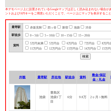
本デモページ上に設置されているGoogleマップは正しく読み込まれない場合があ
ントおよびAPIキーをご用意いただくことで、ページ上にマップを表示するこ
最寄駅
赤坂見附
四ッ谷
新宿
池袋
渋谷
駅徒歩
0～5分
5～10分
10～15分
15～20分
5万円未満
5万円台
6万円台
7万円台
8万円
賃料
11万円台
12万円台
13万円台
14万円台
15万
敷金/保証
外観
最寄駅
所在地
駅徒歩
賃料
金・礼金
豊島区
池袋
池袋1丁
6分
9.8万
2ヶ月 /-無料
目