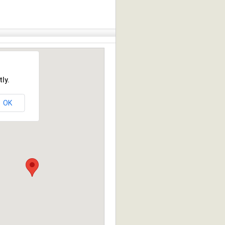
ly.
OK