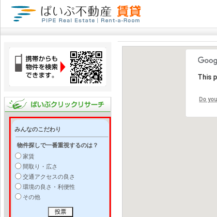
This 
Do you
みんなのこだわり
物件探しで一番重視するのは？
家賃
間取り・広さ
交通アクセスの良さ
環境の良さ・利便性
その他