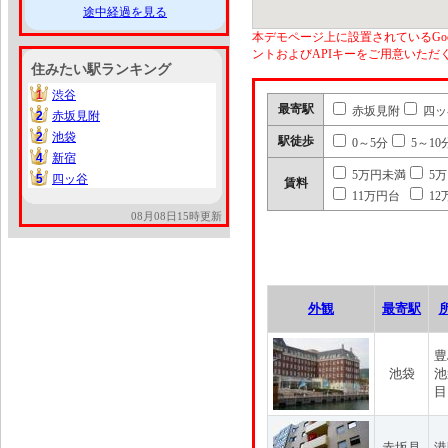
途中経過を見る
本デモページ上に設置されているGoo
ントおよびAPIキーをご用意いた
住みたい駅ランキング
1
渋谷
1
最寄駅
赤坂見附
四ッ
2
赤坂見附
2
2
池袋
2
駅徒歩
0～5分
5～10
4
新宿
4
5万円未満
5
5
四ッ谷
5
賃料
11万円台
12
08月08日15時更新
外観
最寄駅
豊
池袋
池
目
赤坂見
港