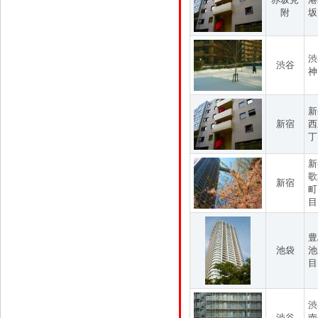
附
坂
渋
渋谷
神
新
新宿
西
丁
新
歌
新宿
町
目
豊
池袋
池
目
渋
渋谷
南