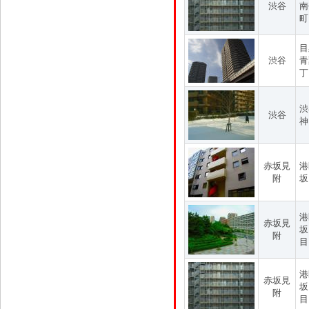
渋谷
南
町
目
渋谷
青
丁
渋
渋谷
神
赤坂見
港
附
坂
港
赤坂見
坂
附
目
港
赤坂見
坂
附
目