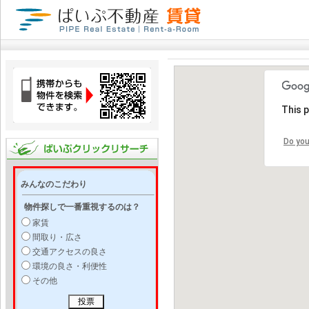
This 
Do you
みんなのこだわり
物件探しで一番重視するのは？
家賃
間取り・広さ
交通アクセスの良さ
環境の良さ・利便性
その他