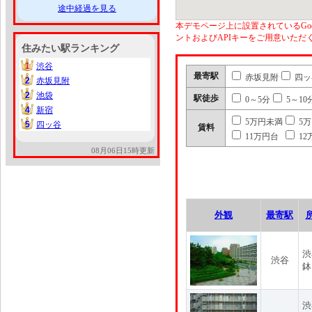
途中経過を見る
本デモページ上に設置されているGoo
ントおよびAPIキーをご用意いた
住みたい駅ランキング
1
渋谷
1
最寄駅
赤坂見附
四ッ
2
赤坂見附
2
2
池袋
2
駅徒歩
0～5分
5～10
4
新宿
4
5万円未満
5
5
四ッ谷
5
賃料
11万円台
12
08月06日15時更新
外観
最寄駅
渋
渋谷
鉢
渋