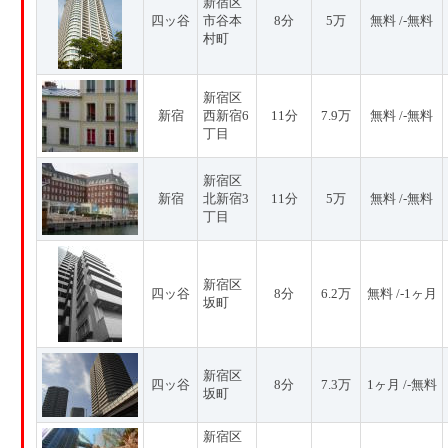
新宿区
四ッ谷
市谷本
8分
5万
無料 /-無料
村町
新宿区
新宿
西新宿6
11分
7.9万
無料 /-無料
丁目
新宿区
新宿
北新宿3
11分
5万
無料 /-無料
丁目
新宿区
四ッ谷
8分
6.2万
無料 /-1ヶ月
坂町
新宿区
四ッ谷
8分
7.3万
1ヶ月 /-無料
坂町
新宿区