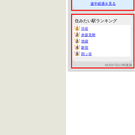
途中経過を見る
住みたい駅ランキング
1
渋谷
1
2
赤坂見附
2
2
池袋
2
4
新宿
4
5
四ッ谷
5
08月07日15時更新