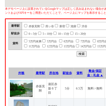
本デモページ上に設置されているGoogleマップは正しく読み込まれない場合があ
ントおよびAPIキーをご用意いただくことで、ページ上にマップを表示するこ
最寄駅
赤坂見附
四ッ谷
新宿
池袋
渋谷
駅徒歩
0～5分
5～10分
10～15分
15～20分
5万円未満
5万円台
6万円台
7万円台
8万円
賃料
11万円台
12万円台
13万円台
14万円台
15万
敷金/保証
外観
最寄駅
所在地
駅徒歩
賃料
金・礼金 ▲
港区赤
赤坂見
坂６丁
5分
6.5万
無料 /-無料
附
目