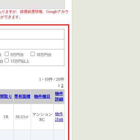
りますが、緯度経度情報、Googleアカウ
とができます。
台
9万円台
10万円台
円台
15万円以上
1
-
10
件 /
20
件
1
2
物件
間取り
専有面積
物件種目
詳細
物件
マンション
1R
30.23㎡
RC
詳細