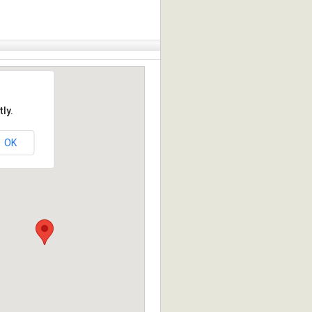
ly.
OK