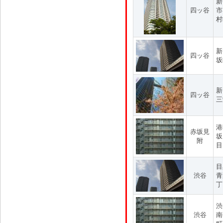
新
四ッ谷
市
村
新
四ッ谷
坂
新
四ッ谷
三
港
赤坂見
坂
附
目
目
渋谷
青
丁
渋
渋谷
南