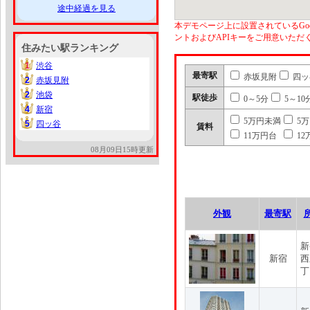
途中経過を見る
本デモページ上に設置されているGoo
ントおよびAPIキーをご用意いた
住みたい駅ランキング
1
渋谷
1
最寄駅
赤坂見附
四ッ
2
赤坂見附
2
2
池袋
2
駅徒歩
0～5分
5～10
4
新宿
4
5万円未満
5
5
四ッ谷
5
賃料
11万円台
12
08月09日15時更新
外観
最寄駅
新
新宿
西
丁