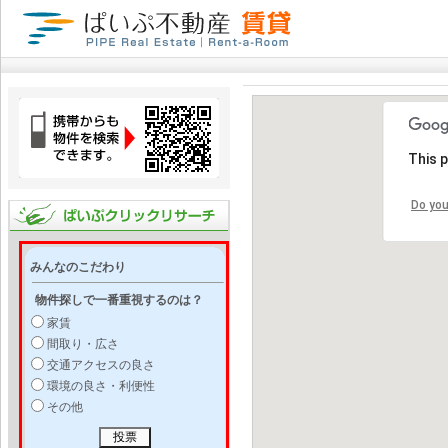
This 
Do you
みんなのこだわり
物件探しで一番重視するのは？
家賃
間取り・広さ
交通アクセスの良さ
環境の良さ・利便性
その他