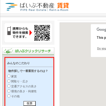
This 
Do you
みんなのこだわり
物件探しで一番重視するのは？
家賃
間取り・広さ
交通アクセスの良さ
環境の良さ・利便性
その他