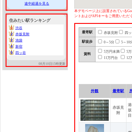
途中経過を見る
本デモページ上に設置されているGoo
ントおよびAPIキーをご用意いた
住みたい駅ランキング
1
渋谷
1
最寄駅
赤坂見附
四ッ
2
赤坂見附
2
2
池袋
2
駅徒歩
0～5分
5～10
4
新宿
4
5万円未満
5
5
四ッ谷
5
賃料
11万円台
12
08月10日15時更新
外観
最寄駅
港
赤坂見
坂
附
目