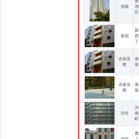
豊
池袋
池
目
新
新宿
西
丁
赤坂見
港
附
坂
赤坂見
港
附
坂
渋
渋谷
南
町
豊
池袋
上