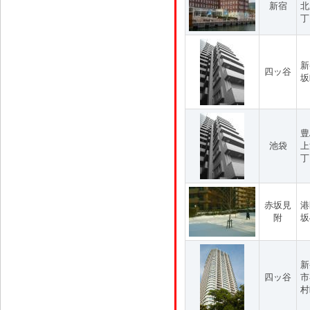
新宿
北
丁
新
四ッ谷
坂
豊
池袋
上
丁
赤坂見
港
附
坂
新
四ッ谷
市
村