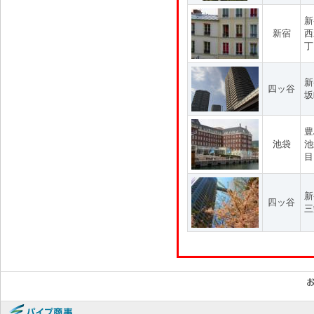
新
新宿
西
丁
新
四ッ谷
坂
豊
池袋
池
目
新
四ッ谷
三