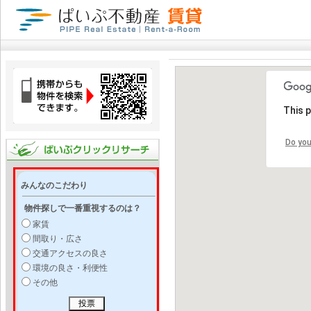
This 
Do you
みんなのこだわり
物件探しで一番重視するのは？
家賃
間取り・広さ
交通アクセスの良さ
環境の良さ・利便性
その他