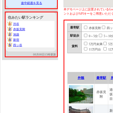
途中経過を見る
本デモページ上に設置されているGoo
ントおよびAPIキーをご用意いた
住みたい駅ランキング
1
渋谷
1
最寄駅
赤坂見附
四ッ
2
赤坂見附
2
2
池袋
2
駅徒歩
0～5分
5～10
4
新宿
4
5万円未満
5
5
四ッ谷
5
賃料
11万円台
12
08月08日15時更新
外観
最寄駅
港
赤坂見
坂
附
目
新