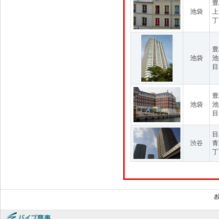
豊
池袋
上
丁
豊
池袋
池
目
豊
池袋
池
目
目
渋谷
青
丁