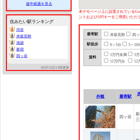
途中経過を見る
本デモページ上に設置されているGoo
ントおよびAPIキーをご用意いた
住みたい駅ランキング
1
渋谷
1
最寄駅
赤坂見附
四ッ
2
赤坂見附
2
2
池袋
2
駅徒歩
0～5分
5～10
4
新宿
4
5万円未満
5
5
四ッ谷
5
賃料
11万円台
12
08月10日15時更新
外観
最寄駅
新
四ッ谷
三