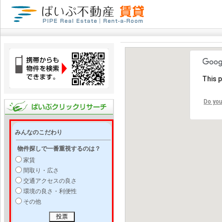
This 
Do you
みんなのこだわり
物件探しで一番重視するのは？
家賃
間取り・広さ
交通アクセスの良さ
環境の良さ・利便性
その他