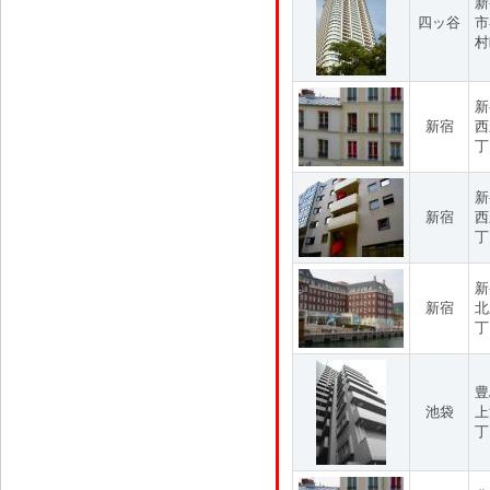
新
四ッ谷
市
村
新
新宿
西
丁
新
新宿
西
丁
新
新宿
北
丁
豊
池袋
上
丁