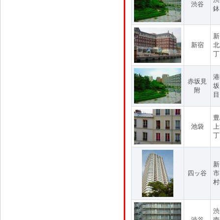
渋谷
鉢
新
新宿
北
丁
港
赤坂見
坂
附
目
豊
池袋
上
丁
新
四ッ谷
市
村
渋
渋谷
南