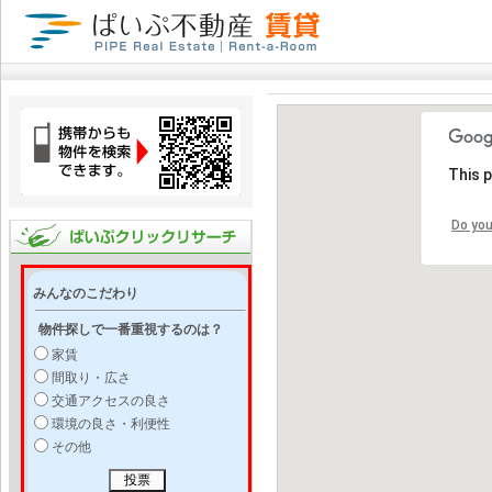
This 
Do you
みんなのこだわり
物件探しで一番重視するのは？
家賃
間取り・広さ
交通アクセスの良さ
環境の良さ・利便性
その他