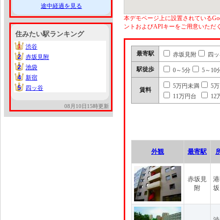
途中経過を見る
本デモページ上に設置されているGoo
ントおよびAPIキーをご用意いた
住みたい駅ランキング
1
渋谷
1
最寄駅
赤坂見附
四ッ
2
赤坂見附
2
2
池袋
2
駅徒歩
0～5分
5～10
4
新宿
4
5万円未満
5
5
四ッ谷
5
賃料
11万円台
12
08月10日15時更新
外観
最寄駅
赤坂見
港
附
坂
渋