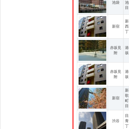
池袋
池
目
新
新宿
西
丁
赤坂見
港
附
坂
赤坂見
港
附
坂
新
歌
新宿
町
目
目
渋谷
青
丁