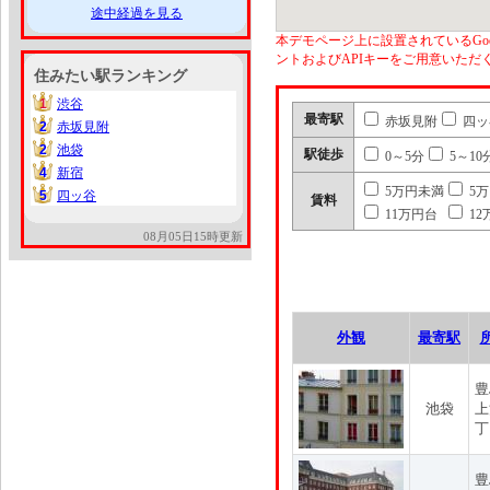
途中経過を見る
本デモページ上に設置されているGoo
ントおよびAPIキーをご用意いた
住みたい駅ランキング
1
渋谷
1
最寄駅
赤坂見附
四ッ
2
赤坂見附
2
2
池袋
2
駅徒歩
0～5分
5～10
4
新宿
4
5万円未満
5
5
四ッ谷
5
賃料
11万円台
12
08月05日15時更新
外観
最寄駅
豊
池袋
上
丁
豊