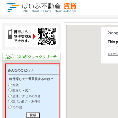
This 
Do you
みんなのこだわり
物件探しで一番重視するのは？
家賃
間取り・広さ
交通アクセスの良さ
環境の良さ・利便性
その他