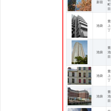
新宿
町
目
豊
池袋
上
丁
豊
池袋
池
目
豊
池袋
上
丁
豊
池袋
池
目