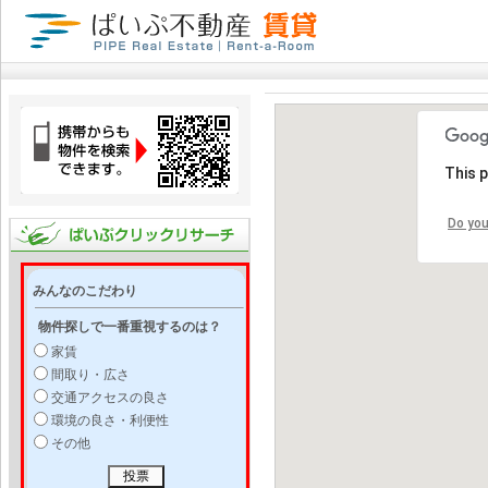
This 
Do you
みんなのこだわり
物件探しで一番重視するのは？
家賃
間取り・広さ
交通アクセスの良さ
環境の良さ・利便性
その他