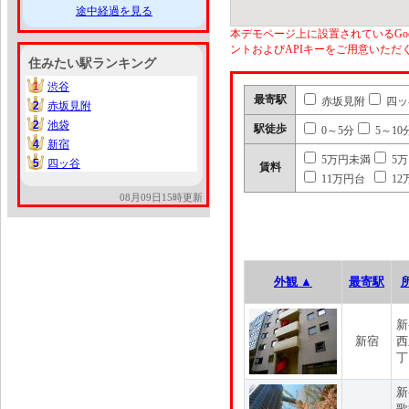
途中経過を見る
本デモページ上に設置されているGoo
ントおよびAPIキーをご用意いた
住みたい駅ランキング
1
渋谷
1
最寄駅
赤坂見附
四ッ
2
赤坂見附
2
2
池袋
2
駅徒歩
0～5分
5～10
4
新宿
4
5万円未満
5
5
四ッ谷
5
賃料
11万円台
12
08月09日15時更新
外観 ▲
最寄駅
新
新宿
西
丁
新
歌