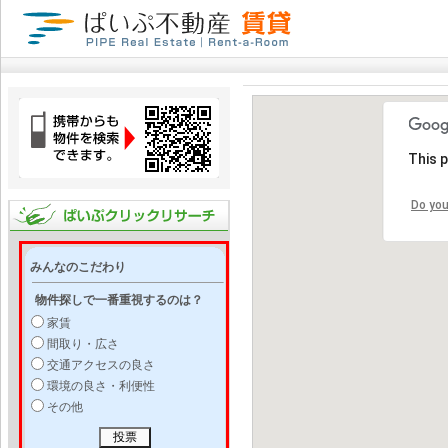
This 
Do you
みんなのこだわり
物件探しで一番重視するのは？
家賃
間取り・広さ
交通アクセスの良さ
環境の良さ・利便性
その他