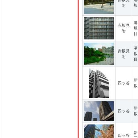
附
坂
港
赤坂見
坂
附
目
港
赤坂見
坂
附
目
新
四ッ谷
坂
新
四ッ谷
坂
新
四ッ谷