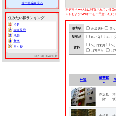
途中経過を見る
本デモページ上に設置されているGoo
ントおよびAPIキーをご用意いた
住みたい駅ランキング
1
渋谷
1
最寄駅
赤坂見附
四ッ
2
赤坂見附
2
2
池袋
2
駅徒歩
0～5分
5～10
4
新宿
4
5万円未満
5
5
四ッ谷
5
賃料
11万円台
12
08月08日15時更新
最寄駅
外観
▲
赤坂見
港
附
坂
赤坂見
港