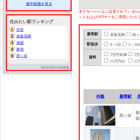
途中経過を見る
本デモページ上に設置されているGoo
ントおよびAPIキーをご用意いた
住みたい駅ランキング
1
渋谷
1
最寄駅
赤坂見附
四ッ
2
赤坂見附
2
2
池袋
2
駅徒歩
0～5分
5～10
4
新宿
4
5万円未満
5
5
四ッ谷
5
賃料
11万円台
12
08月09日15時更新
外観
最寄駅
新
四ッ谷
坂
新