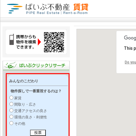
This 
Do you
みんなのこだわり
物件探しで一番重視するのは？
家賃
間取り・広さ
交通アクセスの良さ
環境の良さ・利便性
その他