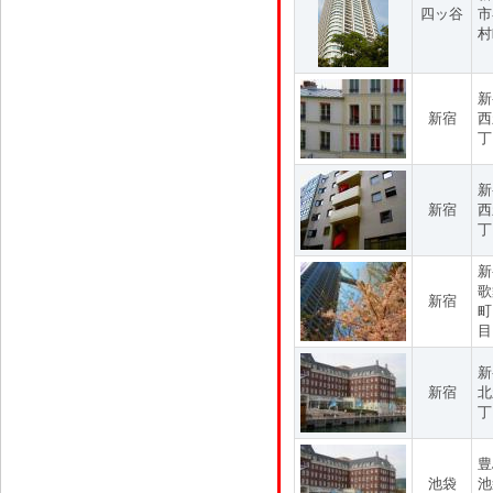
四ッ谷
市
村
新
新宿
西
丁
新
新宿
西
丁
新
歌
新宿
町
目
新
新宿
北
丁
豊
池袋
池