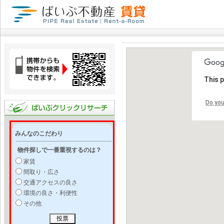
This 
Do you
みんなのこだわり
物件探しで一番重視するのは？
家賃
間取り・広さ
交通アクセスの良さ
環境の良さ・利便性
その他