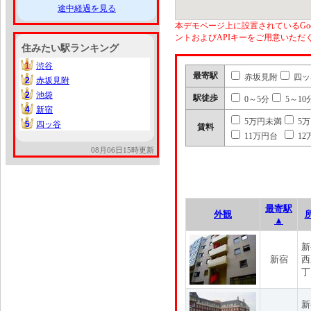
途中経過を見る
本デモページ上に設置されているGoo
ントおよびAPIキーをご用意いた
住みたい駅ランキング
1
渋谷
1
最寄駅
赤坂見附
四ッ
2
赤坂見附
2
2
池袋
2
駅徒歩
0～5分
5～10
4
新宿
4
5万円未満
5
5
四ッ谷
5
賃料
11万円台
12
08月06日15時更新
最寄駅
外観
▲
新
新宿
西
丁
新